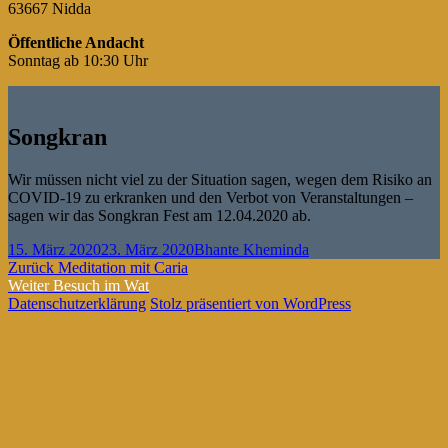
63667 Nidda
Öffentliche Andacht
Sonntag ab 10:30 Uhr
Songkran
Wir müssen nicht viel zu der Situation sagen, wegen dem Risiko an
COVID-19 zu erkranken und den Verbot von Veranstaltungen –
sagen wir das Songkran Fest am 12.04.2020 ab.
Veröffentlicht
Autor
15. März 2020
23. März 2020
Bhante Kheminda
am
Beitragsnavigation
Vorheriger
Zurück
Meditation mit Caria
Nächster
Beitrag:
Weiter
Besuch im Wat
Beitrag:
Datenschutzerklärung
Stolz präsentiert von WordPress