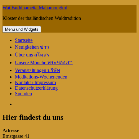
Springe
Wat Buddhametta Mahamongkol
zum
Kloster der thailändischen Waldtradition
Inhalt
Menü und Widgets
Startseite
Neuigkeiten ข่าว
Über uns สโมสร
Unsere Mönche พระของเรา
Veranstaltungen บริษัท
Meditations-Wochenenden
Kontakt / Impressum
Datenschutzerklärung
Spenden
Facebook
Hier findest du uns
Adresse
Ernstgasse 41