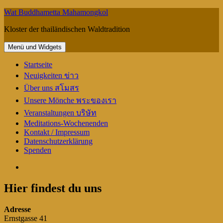
Springe
Wat Buddhametta Mahamongkol
zum
Kloster der thailändischen Waldtradition
Inhalt
Menü und Widgets
Startseite
Neuigkeiten ข่าว
Über uns สโมสร
Unsere Mönche พระของเรา
Veranstaltungen บริษัท
Meditations-Wochenenden
Kontakt / Impressum
Datenschutzerklärung
Spenden
Facebook
Hier findest du uns
Adresse
Ernstgasse 41